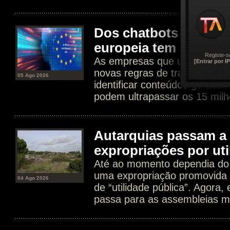
Dos chatbots aos dee
europeia tem agora n
Registe-s
As empresas que usam IA est
[Entrar por IP
novas regras de transparência
05 Ago 2026
identificar conteúdos gerados
podem ultrapassar os 15 milh
Autarquias passam a 
expropriações por uti
Até ao momento dependia do 
uma expropriação promovida 
04 Ago 2026
de “utilidade pública”. Agora
passa para as assembleias mu