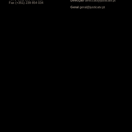
Direcção
direccao@justicatv.pt
Fax (+351) 239 854 034
Geral
geral@justicatv.pt