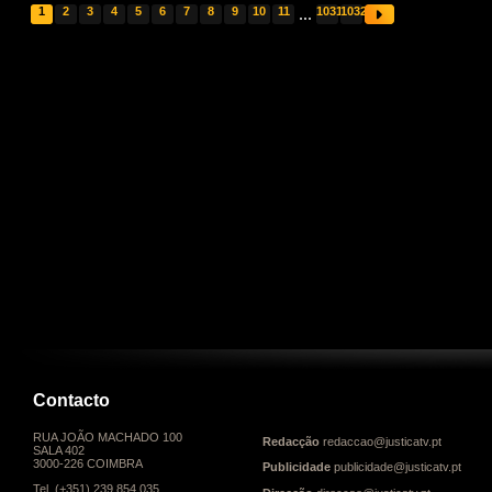
1
2
3
4
5
6
7
8
9
10
11
...
1031
1032
Contacto
RUA JOÃO MACHADO 100
Redacção
redaccao@justicatv.pt
SALA 402
3000-226 COIMBRA
Publicidade
publicidade@justicatv.pt
Tel. (+351) 239 854 035