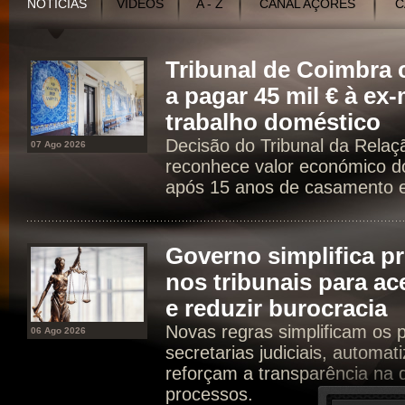
NOTÍCIAS
VÍDEOS
A - Z
CANAL AÇORES
C
Tribunal de Coimbr
a pagar 45 mil € à ex
trabalho doméstico
Decisão do Tribunal da Rela
07 Ago 2026
reconhece valor económico d
após 15 anos de casamento e 
Governo simplifica p
nos tribunais para ac
e reduzir burocracia
Novas regras simplificam os 
06 Ago 2026
secretarias judiciais, automat
reforçam a transparência na d
processos.